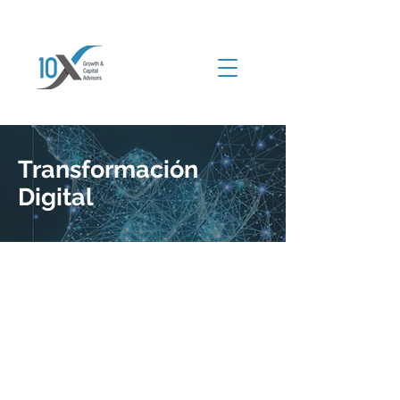
Transformación
Digital
Oferta de Valor
Utilizar la tecnología para
incrementar los indicadores
clave del negocio como
ingresos, disminución de costos,
aumento de clientes, etc. y