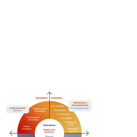
hacerlo de forma correcta para
medir su impacto y la forma en
la que se va a recuperar la
inversión.
Nuestras relaciones con el
ecosistema digital nos permiten
tener acceso a tecnologías,
proveedores, precios y mejores
negociaciones.